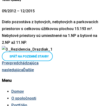
Termín výstavby
09/2012 – 12/2015
Dielo pozostáva z bytových, nebytových a parkovacích
priestorov s celkovou úžitkovou plochou 15.193 m².
Nebytové priestory sú umiestnené na 1.NP a bytové na
2.NP až 11.NP.
SPÄŤ NA POZEMNÉ STAVBY
Prev
predchádzajúca
nasledujúca
Ďalšie
Menu
Domov
O spoločnosti
Portfólio